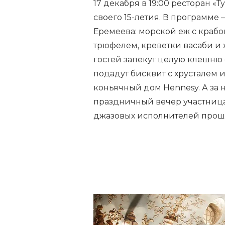
17 декабря в 19:00 ресторан 
своего 15-летия. В программе
Еремеева: морской еж с краб
трюфелем, креветки васаби и 
гостей запекут целую клешню 
подадут бисквит с хрусталем и
коньячный дом Hennesy. А за 
праздничный вечер участница
джазовых исполнителей прошл