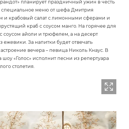
«Турандот» планирует праздничный ужин в честь
 – специальное меню от шефа Дмитрия
ом и крабовый салат с лимонными сферами и
хрустящий краб с соусом манго. На горячее для
с соусом айоли и трюфелем, а на десерт
з ежевики. За напитки будет отвечать
настроение вечера – певица Николь Кнаус. В
 шоу «Голос» исполнит песни из репертуара
ого столетия.