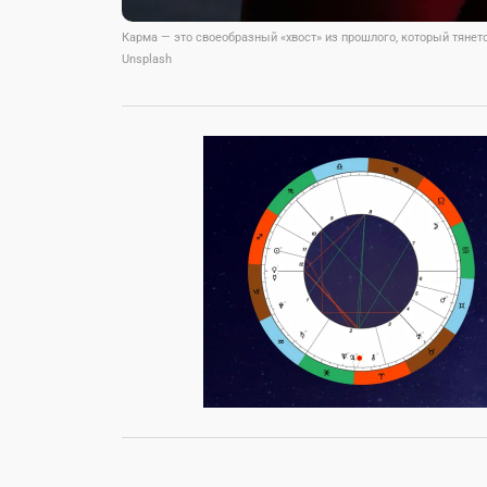
Карма — это своеобразный «хвост» из прошлого, который тянет
Unsplash