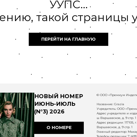
УУПС...
ению, такой страницы у
ПЕРЕЙТИ НА ГЛАВНУЮ
НОВЫЙ НОМЕР
© ООО «Премиум Индепе
ИЮНЬ-ИЮЛЬ
Название: Grazia
Учредитель: ООО «Прем
(N°3) 2026
Адрес учредителя и издат
ш Варшавское, д. 9 стр. 1
Адрес редакции: 117105, 
О НОМЕРЕ
Варшавское, д. 9 стр. 1
Главный редактор: Макар
Телефон редакции: 7 (495