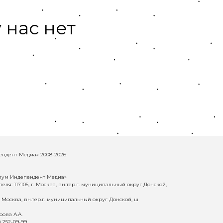
 нас нет
ндент Медиа» 2008-2026
иум Индепендент Медиа»
еля: 117105, г. Москва, вн.тер.г. муниципальный округ Донской,
г. Москва, вн.тер.г. муниципальный округ Донской, ш
ова А.А.
) 252-09-99