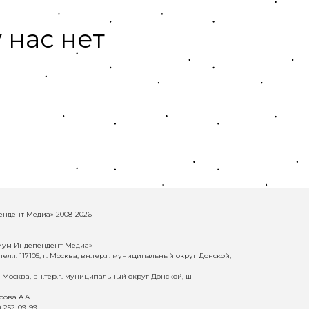
 нас нет
ндент Медиа» 2008-2026
иум Индепендент Медиа»
еля: 117105, г. Москва, вн.тер.г. муниципальный округ Донской,
г. Москва, вн.тер.г. муниципальный округ Донской, ш
ова А.А.
) 252-09-99