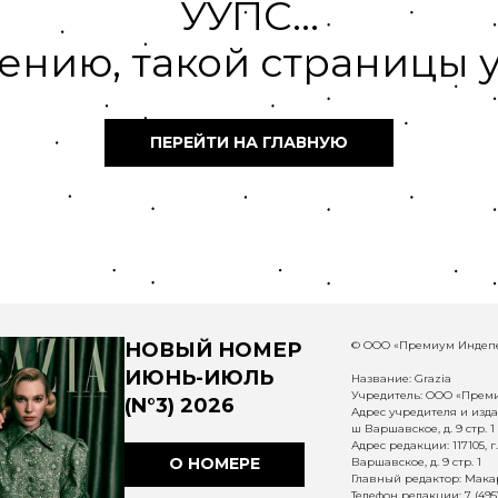
УУПС...
ению, такой страницы у
ПЕРЕЙТИ НА ГЛАВНУЮ
НОВЫЙ НОМЕР
© ООО «Премиум Индепе
ИЮНЬ-ИЮЛЬ
Название: Grazia
Учредитель: ООО «Прем
(N°3) 2026
Адрес учредителя и издат
ш Варшавское, д. 9 стр. 1
Адрес редакции: 117105, 
О НОМЕРЕ
Варшавское, д. 9 стр. 1
Главный редактор: Макар
Телефон редакции: 7 (495