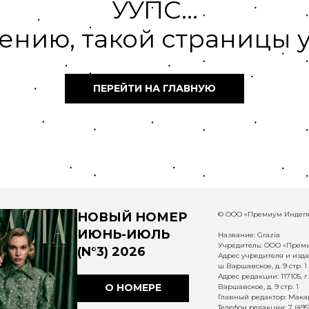
УУПС...
ению, такой страницы у
ПЕРЕЙТИ НА ГЛАВНУЮ
НОВЫЙ НОМЕР
© ООО «Премиум Индепе
ИЮНЬ-ИЮЛЬ
Название: Grazia
Учредитель: ООО «Прем
(N°3) 2026
Адрес учредителя и издат
ш Варшавское, д. 9 стр. 1
Адрес редакции: 117105, 
О НОМЕРЕ
Варшавское, д. 9 стр. 1
Главный редактор: Макар
Телефон редакции: 7 (495