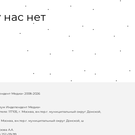
 нас нет
ндент Медиа» 2008-2026
иум Индепендент Медиа»
еля: 117105, г. Москва, вн.тер.г. муниципальный округ Донской,
г. Москва, вн.тер.г. муниципальный округ Донской, ш
ова А.А.
) 252-09-99