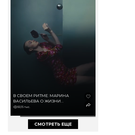
В СВОЕМ РИТМЕ: МАРИНА
ВАСИЛЬЕВА О ЖИЗНИ
В ДЕРЕВНЕ И МЕГАПОЛИСЕ,
50,15 тыс.
ВЫГОРАНИИ И ОДНОЙ
ИЗ САМЫХ СЛОЖНЫХ РОЛЕЙ
В КАРЬЕРЕ
СМОТРЕТЬ ЕЩЕ