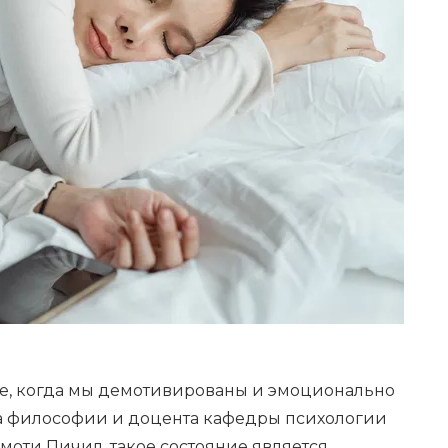
ние, когда мы демотивированы и эмоционально
а философии и доцента кафедры психологии
моти Пичил, такое состояние является