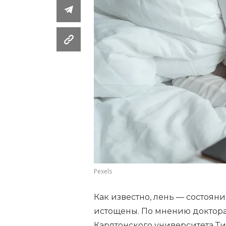
Pexels
Как известно, лень — состоя
истощены. По мнению доктор
Карлтонского университета Ти