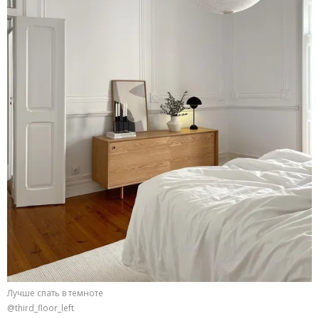
Лучше спать в темноте
@third_floor_left