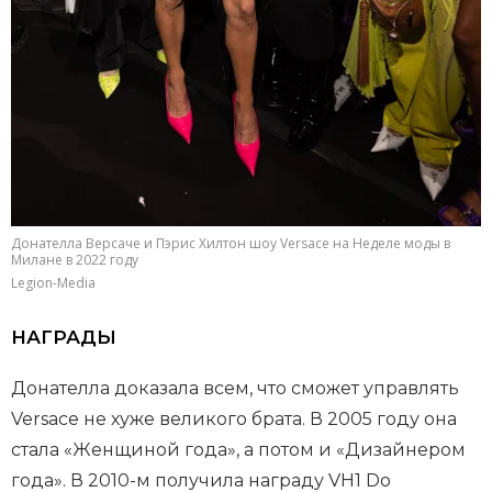
Донателла Версаче и Пэрис Хилтон шоу Versace на Неделе моды в
Милане в 2022 году
Legion-Media
НАГРАДЫ
Донателла доказала всем, что сможет управлять
Versace не хуже великого брата. В 2005 году она
стала «Женщиной года», а потом и «Дизайнером
года». В 2010-м получила награду VH1 Do