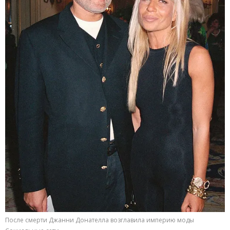
После смерти Джанни Донателла возглавила империю моды