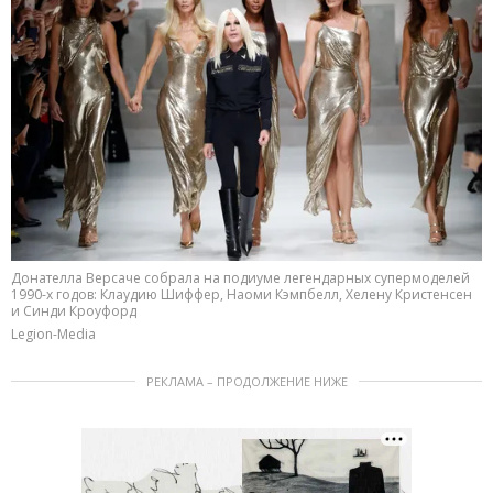
Донателла Версаче собрала на подиуме легендарных супермоделей
1990-х годов: Клаудию Шиффер, Наоми Кэмпбелл, Хелену Кристенсен
и Синди Кроуфорд
Legion-Media
РЕКЛАМА – ПРОДОЛЖЕНИЕ НИЖЕ