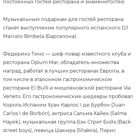
постоянных гостей ресторана и знаменитостей.
Музыкальным подаркам для гостей ресторана
станет выступление популярного испанского DJ
Marcelo Bimbela (Барселона).
Федерико Тино — шеф-повар известного клуба и
ресторана Opium Mar, обладатель множества
наград, работал в лучших ресторанах Европы, в
том числе в эталонном гастрономическом
ресторане El Bulli и мишленовской ресторане Via
Veneto. Его гастрономические шедевры пробовал
Король Испании Хуан Карлос I де Бурбон (Juan
Carlos I de Borbón), актриса Сальма Хайек (Salma
Hayek), музыкальная группа Бэк Стрит Бойз (Back
street boys), певица Шакира (Shakira), Пэрис