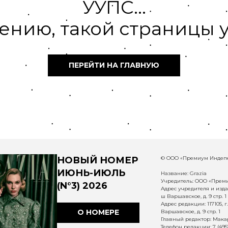
УУПС...
ению, такой страницы у
ПЕРЕЙТИ НА ГЛАВНУЮ
НОВЫЙ НОМЕР
© ООО «Премиум Индепе
ИЮНЬ-ИЮЛЬ
Название: Grazia
Учредитель: ООО «Прем
(N°3) 2026
Адрес учредителя и издат
ш Варшавское, д. 9 стр. 1
Адрес редакции: 117105, 
О НОМЕРЕ
Варшавское, д. 9 стр. 1
Главный редактор: Макар
Телефон редакции: 7 (495