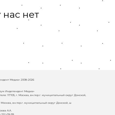
 нас нет
ндент Медиа» 2008-2026
иум Индепендент Медиа»
еля: 117105, г. Москва, вн.тер.г. муниципальный округ Донской,
г. Москва, вн.тер.г. муниципальный округ Донской, ш
ова А.А.
) 252-09-99