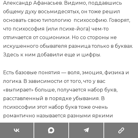
Александр Афанасьев. Видимо, поддавшись
общему духу восьмидесятых, он тоже решил
основать свою типологию психософию. Говорят,
что психософия (или психе-йога) чем-то
отличается от соционики. Но со стороны не
искушенного обывателя разница только в буквах.
Здесь к ним добавили еще и цифры.
Есть базовые понятия — воля, эмоция, физика и
логика. В зависимости от того, что у вас
«выпирает» больше, получается набор букв,
расставленный в порядке убывания. В
психософии этот набор букв тоже очень
романтично называется разными яркими
представителями, но другими — например,
Эпикур (ФЛЭВ), Борджиа (ФЭЛВ) и так далее.