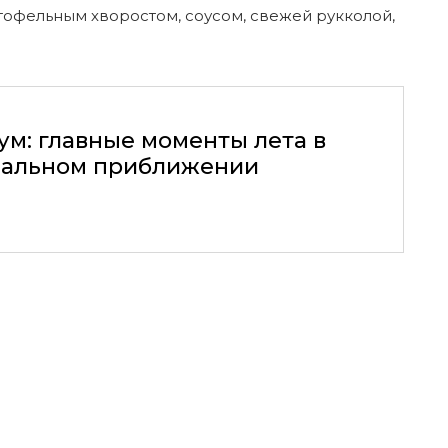
тофельным хворостом, соусом, свежей рукколой,
ум: главные моменты лета в
альном приближении
30.07.2026, 16:28