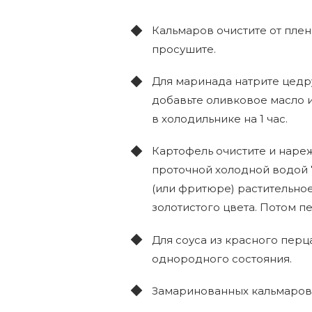
Кальмаров очистите от плен
просушите.
Для маринада натрите цедру
добавьте оливковое масло и
в холодильнике на 1 час.
Картофель очистите и наре
проточной холодной водой 7
(или фритюре) растительное
золотистого цвета. Потом п
Для соуса из красного пер
однородного состояния.
Замаринованных кальмаров 