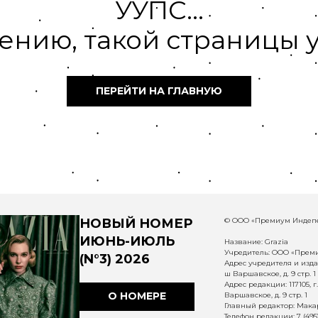
УУПС...
ению, такой страницы у
ПЕРЕЙТИ НА ГЛАВНУЮ
НОВЫЙ НОМЕР
© ООО «Премиум Индепе
ИЮНЬ-ИЮЛЬ
Название: Grazia
Учредитель: ООО «Прем
(N°3) 2026
Адрес учредителя и издат
ш Варшавское, д. 9 стр. 1
Адрес редакции: 117105, 
О НОМЕРЕ
Варшавское, д. 9 стр. 1
Главный редактор: Макар
Телефон редакции: 7 (495