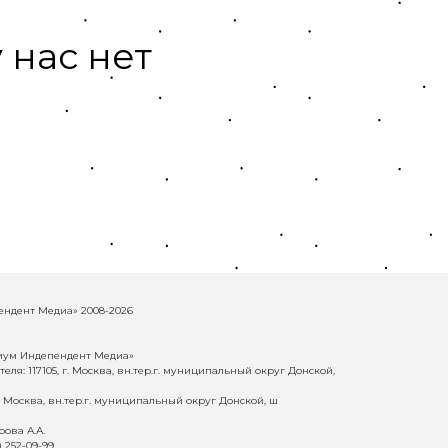
 нас нет
ндент Медиа» 2008-2026
иум Индепендент Медиа»
еля: 117105, г. Москва, вн.тер.г. муниципальный округ Донской,
г. Москва, вн.тер.г. муниципальный округ Донской, ш
ова А.А.
) 252-09-99