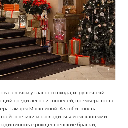
стые елочки у главного входа, игрушечный
ующий среди лесов и тоннелей, премьера торта
нера Тамары Москвиной. А чтобы сполна
дней эстетики и насладиться изысканными
 традиционные рождественские бранчи,