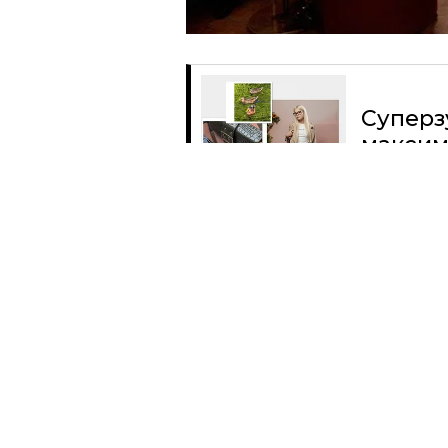
Суперз
максим
Читать
Поделиться
ЖИЗНЬ ВОКРУГ
ОБО ВСЁМ
СУПЕРЗУМ: ГЛАВ