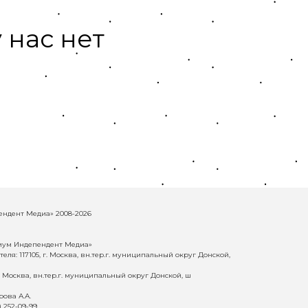
 нас нет
ндент Медиа» 2008-2026
иум Индепендент Медиа»
еля: 117105, г. Москва, вн.тер.г. муниципальный округ Донской,
г. Москва, вн.тер.г. муниципальный округ Донской, ш
ова А.А.
) 252-09-99