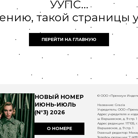
УУПС...
ению, такой страницы у
ПЕРЕЙТИ НА ГЛАВНУЮ
НОВЫЙ НОМЕР
© ООО «Премиум Индепе
ИЮНЬ-ИЮЛЬ
Название: Grazia
Учредитель: ООО «Прем
(N°3) 2026
Адрес учредителя и издат
ш Варшавское, д. 9 стр. 1
Адрес редакции: 117105, 
О НОМЕРЕ
Варшавское, д. 9 стр. 1
Главный редактор: Макар
Телефон редакции: 7 (495