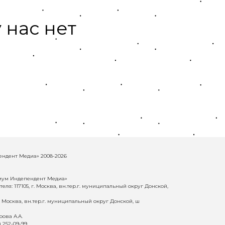
 нас нет
ндент Медиа» 2008-2026
иум Индепендент Медиа»
еля: 117105, г. Москва, вн.тер.г. муниципальный округ Донской,
г. Москва, вн.тер.г. муниципальный округ Донской, ш
ова А.А.
) 252-09-99