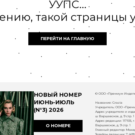
УУПС...
ению, такой страницы у
ПЕРЕЙТИ НА ГЛАВНУЮ
НОВЫЙ НОМЕР
© ООО «Премиум Индепе
ИЮНЬ-ИЮЛЬ
Название: Grazia
Учредитель: ООО «Прем
(N°3) 2026
Адрес учредителя и издат
ш Варшавское, д. 9 стр. 1
Адрес редакции: 117105, 
О НОМЕРЕ
Варшавское, д. 9 стр. 1
Главный редактор: Макар
Телефон редакции: 7 (495