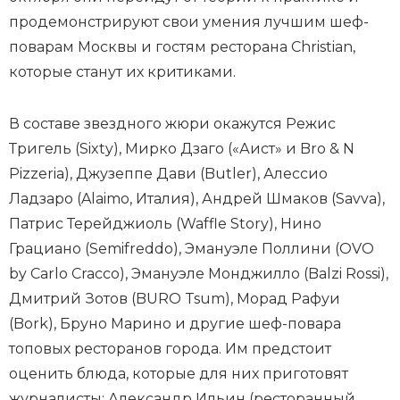
продемонстрируют свои умения лучшим шеф-
поварам Москвы и гостям ресторана Christian,
которые станут их критиками.
В составе звездного жюри окажутся Режис
Тригель (Sixty), Мирко Дзаго («Аист» и Bro & N
Pizzeria), Джузеппе Дави (Butler), Алессио
Ладзаро (Alaimo, Италия), Андрей Шмаков (Savva),
Патрис Терейджиоль (Waffle Story), Нино
Грациано (Semifreddo), Эмануэле Поллини (OVO
by Carlo Cracco), Эмануэле Монджилло (Balzi Rossi),
Дмитрий Зотов (BURO Tsum), Морад Рафуи
(Bork), Бруно Марино и другие шеф-повара
топовых ресторанов города. Им предстоит
оценить блюда, которые для них приготовят
журналисты: Александр Ильин (ресторанный