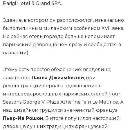
Parigi Hotel & Grand SPA.
Здание, в котором он расположился, изначально
было типичным миланским особняком XVII века.
Но сейчас отель гораздо больше напоминает
парижский дворец (о чем сразу и сообщается в
названии).
Этому есть простое объяснение: владелица,
архитектор
Паола Джиамбелли
, при
реконструкции черпала вдохновение в
интерьерах роскошных парижских отелей Four
Seasons George V, Plaza Athe´ne´e и Le Meurice. А
над дизайном трудился знаменитый француз
Пьер-Ив Рошон
. В итоге получился настоящий
дворец в лучших традициях французской