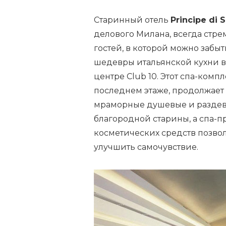
Старинный отель
Principe di 
делового Милана, всегда стре
гостей, в которой можно забы
шедевры итальянской кухни в р
центре Club 10. Этот спа-ком
последнем этаже, продолжает 
мраморные душевые и раздева
благородной старины, а спа-
косметических средств позво
улучшить самочувствие.