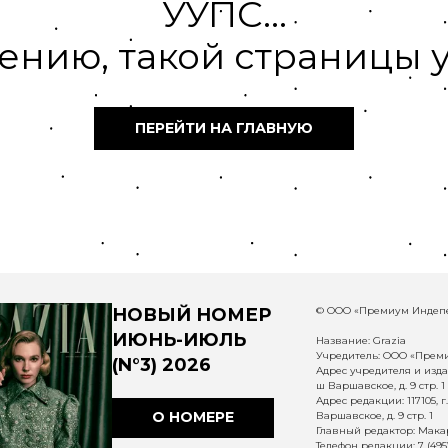
УУПС...
ению, такой страницы у
ПЕРЕЙТИ НА ГЛАВНУЮ
НОВЫЙ НОМЕР
© ООО «Премиум Индепе
ИЮНЬ-ИЮЛЬ
Название: Grazia
Учредитель: ООО «Прем
(N°3) 2026
Адрес учредителя и издат
ш Варшавское, д. 9 стр. 1
Адрес редакции: 117105, 
О НОМЕРЕ
Варшавское, д. 9 стр. 1
Главный редактор: Макар
Телефон редакции: 7 (495