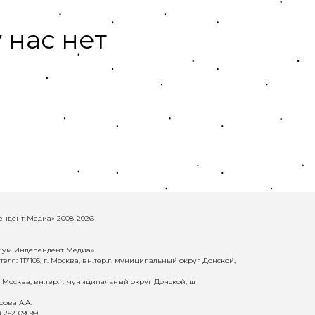
 нас нет
ндент Медиа» 2008-2026
иум Индепендент Медиа»
еля: 117105, г. Москва, вн.тер.г. муниципальный округ Донской,
г. Москва, вн.тер.г. муниципальный округ Донской, ш
ова А.А.
) 252-09-99