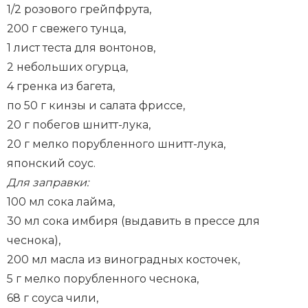
1/2 розового грейпфрута,
200 г свежего тунца,
1 лист теста для вонтонов,
2 небольших огурца,
4 гренка из багета,
по 50 г кинзы и салата фриссе,
20 г побегов шнитт-лука,
20 г мелко порубленного шнитт-лука,
японский соус.
Для заправки:
100 мл сока лайма,
30 мл сока имбиря (выдавить в прессе для
чеснока),
200 мл масла из виноградных косточек,
5 г мелко порубленного чеснока,
68 г соуса чили,