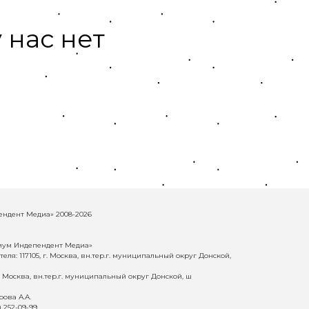
 нас нет
ндент Медиа» 2008-2026
иум Индепендент Медиа»
еля: 117105, г. Москва, вн.тер.г. муниципальный округ Донской,
г. Москва, вн.тер.г. муниципальный округ Донской, ш
ова А.А.
) 252-09-99