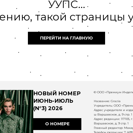
УУПС...
ению, такой страницы у
ПЕРЕЙТИ НА ГЛАВНУЮ
НОВЫЙ НОМЕР
© ООО «Премиум Индепе
ИЮНЬ-ИЮЛЬ
Название: Grazia
Учредитель: ООО «Прем
(N°3) 2026
Адрес учредителя и издат
ш Варшавское, д. 9 стр. 1
Адрес редакции: 117105, 
О НОМЕРЕ
Варшавское, д. 9 стр. 1
Главный редактор: Макар
Телефон редакции: 7 (495