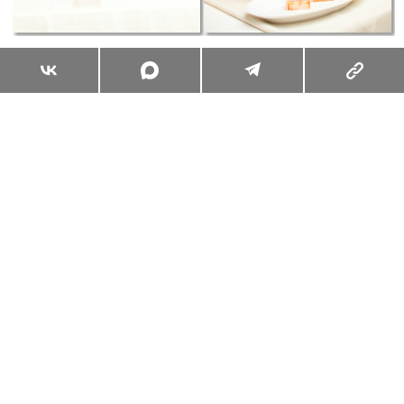
Суперзум: главные моменты лета в
максимальном приближении
Читать
Поделиться
КРАСОТА
БЬЮТИ-КЕЙС