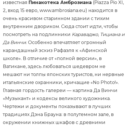
известная
Пинакотека Амброзиана
(Piazza Pio XI,
2, вход 15 евро, www.ambrosiana.eu) находится в
очень красивом старинном здании с тихим
внутренним двориком. Сюда стоит идти, чтобы
посмотреть на подлинники
Караваджо, Тициана и
Да Винчи
. Особенно впечатляет огромный
карандашный эскиз Рафаэля к «Афинской
школе». В отличие от «полной версии», в
Ватикане, здесь любоваться шедевром не
мешают ни толпы японских туристов, ни нервные
итальянские охранники, кричащие «No Photо!».
Главная гордость галереи — картина Да Винчи
«Музыкант» и кодексы великого художника.
Чертежи и документы показывают в лучших
традициях Дэна Брауна: в полутемном зале, в
окружении книжных шкафов с древними