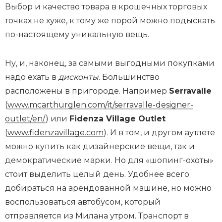
Выбор и качество товара в крошечных торговых
точках не хуже, к тому же порой можно подыскать
по-настоящему уникальную вещь.
Ну, и, наконец, за самыми выгодными покупками
надо ехать в
дисконты
. Большинство
расположены в пригороде. Например
Serravalle
(
www.mcarthurglen.com/it/serravalle-designer-
outlet/en/
) или
Fidenza Village Outlet
(
www.fidenzavillage.com
). И в том, и другом аутлете
можно купить как дизайнерские вещи, так и
демократические марки. Но для «шопинг-охоты»
стоит выделить целый день. Удобнее всего
добираться на арендованной машине, но можно
воспользоваться автобусом, который
отправляется из Милана утром. Транспорт в