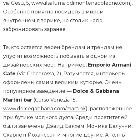
via Gesù, 5, www.ilsalumaiodimontenapoleone.com).
Особенно приятно посидеть в милом
внутреннем дворике, но столик надо
забронировать заранее.
Те, кто остается верен брендам и трендам не
упустят возможность побывать в одном из
дизайнерских мест. Например,
Emporio Armani
Cafe
(Via Crocerossa, 2). Разумеется, интерьеры
оформлены самим великим кутюрье. Очень
популярное заведение —
Dolce & Gabbana
Martini bar
(Corso Venezia 15,
www.dolcegabbana.com/martini/
), расположенное
при бутике модного дуэта. Среди посетителей
были замечены Дэвид Бэкхем, Моника Белуччи,
Скарлетт Йоханссон и многие другие. А толпы