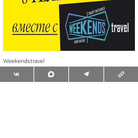
Weekends.travel
Суперзум: главные моменты лета в
максимальном приближении