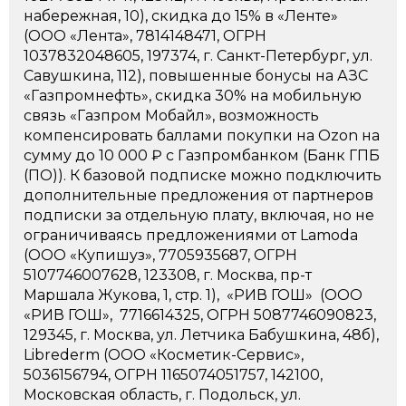
набережная, 10), скидка до 15% в «Ленте»
(ООО «Лента», 7814148471, ОГРН
1037832048605, 197374, г. Санкт-Петербург, ул.
Савушкина, 112), повышенные бонусы на АЗС
«Газпромнефть», скидка 30% на мобильную
связь «Газпром Мобайл», возможность
компенсировать баллами покупки на Ozon на
сумму до 10 000 ₽ с Газпромбанком (Банк ГПБ
(ПО)). К базовой подписке можно подключить
дополнительные предложения от партнеров
подписки за отдельную плату, включая, но не
ограничиваясь предложениями от Lamoda
(ООО «Купишуз», 7705935687, ОГРН
5107746007628, 123308, г. Москва, пр-т
Маршала Жукова, 1, стр. 1), «РИВ ГОШ» (ООО
«РИВ ГОШ», 7716614325, ОГРН 5087746090823,
129345, г. Москва, ул. Летчика Бабушкина, 48б),
Librederm (ООО «Косметик-Сервис»,
5036156794, ОГРН 1165074051757, 142100,
Московская область, г. Подольск, ул.