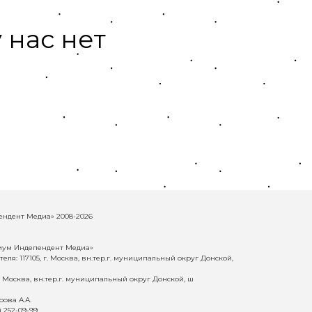
 нас нет
ндент Медиа» 2008-2026
иум Индепендент Медиа»
еля: 117105, г. Москва, вн.тер.г. муниципальный округ Донской,
г. Москва, вн.тер.г. муниципальный округ Донской, ш
ова А.А.
) 252-09-99