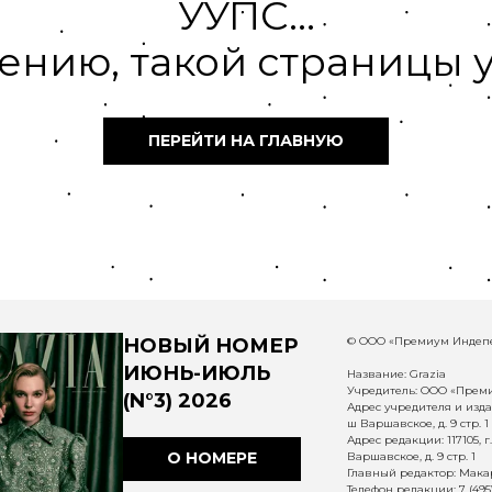
УУПС...
ению, такой страницы у
ПЕРЕЙТИ НА ГЛАВНУЮ
НОВЫЙ НОМЕР
© ООО «Премиум Индепе
ИЮНЬ-ИЮЛЬ
Название: Grazia
Учредитель: ООО «Прем
(N°3) 2026
Адрес учредителя и издат
ш Варшавское, д. 9 стр. 1
Адрес редакции: 117105, 
О НОМЕРЕ
Варшавское, д. 9 стр. 1
Главный редактор: Макар
Телефон редакции: 7 (495