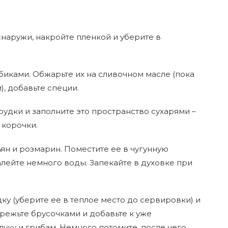
снаружи, накройте пленкой и уберите в
биками. Обжарьте их на сливочном масле (пока
), добавьте специи.
грудки и заполните это пространство сухарями –
 корочки.
ян и розмарин. Поместите ее в чугунную
лейте немного воды. Запекайте в духовке при
дку (уберите ее в теплое место до сервировки) и
режьте брусочками и добавьте к уже
уку и грибам. Немного потомите, после чего