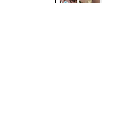
Читать
Поделиться
КРАСОТА
БЬЮТИ-КЕЙС
ДЕНЬ С ГЛАВНЫМ
ВЫГЛЯДИТ МОЯ Б
РАБОЧИЕ БУДНИ
ВМЕСТЕ С БРЕНДОМ MONE PROFESSION
ДЛЯ ВОЛОС И КОЖИ ЛИЦА