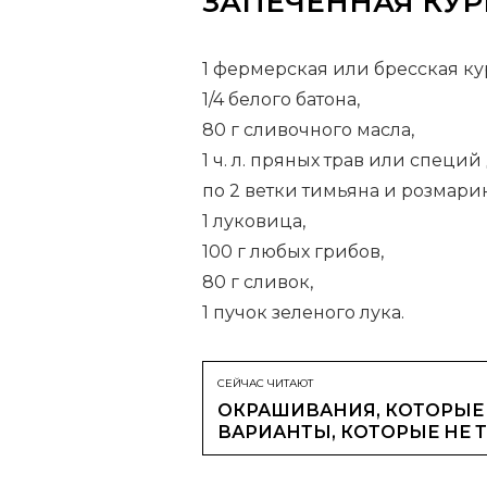
ЗАПЕЧЕННАЯ КУ
1 фермерская или бресская кури
1/4 белого батона,
80 г сливочного масла,
1 ч. л. пряных трав или специ
по 2 ветки тимьяна и розмарин
1 луковица,
100 г любых грибов,
80 г сливок,
1 пучок зеленого лука.
СЕЙЧАС ЧИТАЮТ
ОКРАШИВАНИЯ, КОТОРЫЕ 
ВАРИАНТЫ, КОТОРЫЕ НЕ 