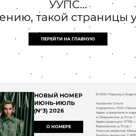
УУПС...
ению, такой страницы у
ПЕРЕЙТИ НА ГЛАВНУЮ
НОВЫЙ НОМЕР
© ООО «Премиум Индепе
ИЮНЬ-ИЮЛЬ
Название: Grazia
Учредитель: ООО «Прем
(N°3) 2026
Адрес учредителя и издат
ш Варшавское, д. 9 стр. 1
Адрес редакции: 117105, 
О НОМЕРЕ
Варшавское, д. 9 стр. 1
Главный редактор: Макар
Телефон редакции: 7 (495