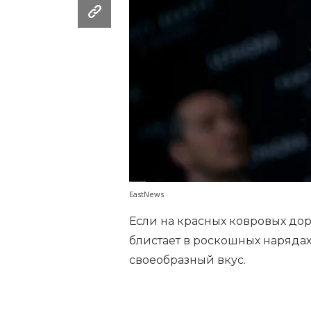
EastNews
Если на красных ковровых до
блистает в роскошных нарядах
своеобразный вкус.