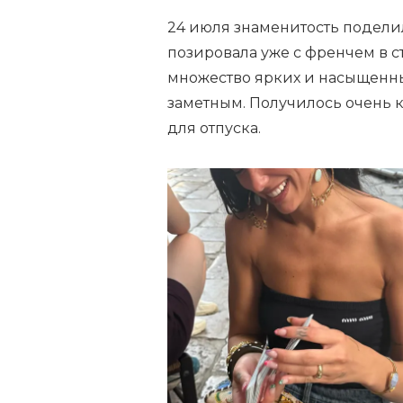
24 июля знаменитость подели
позировала уже с френчем в с
множество ярких и насыщенны
заметным. Получилось очень к
для отпуска.