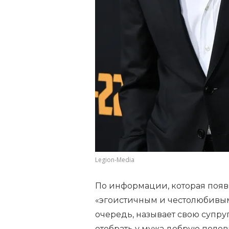
Legion-Media
По информации, которая появи
«эгоистичным и честолюбивым
очередь, называет свою супру
отобрать у мужа добрую полов