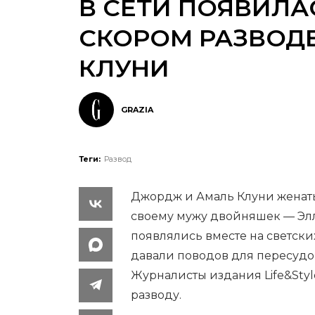
В СЕТИ ПОЯВИЛ
СКОРОМ РАЗВОД
КЛУНИ
GRAZIA
Теги:
Развод
Джордж и Амаль Клуни женаты 
своему мужу двойняшек — Элл
появлялись вместе на светск
давали поводов для пересудов
Журналисты издания Life&Style
разводу.