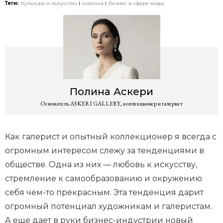
Теги:
Культура и искусство
колонка
бизнес в сфере моды
Полина
Аскери
Основатель ASKERI GALLERY, коллекционер и галерист
Как галерист и опытный коллекционер я всегда с
огромным интересом слежу за тенденциями в
обществе. Одна из них — любовь к искусству,
стремление к самообразованию и окружению
себя чем-то прекрасным. Эта тенденция дарит
огромный потенциал художникам и галеристам.
А еще дает в руки бизнес-индустрии новый