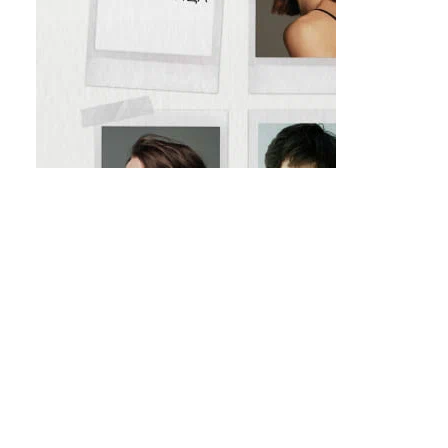
ндент Медиа» 2008-2026
иум Индепендент Медиа»
еля: 117105, г. Москва, вн.тер.г. муниципальный округ Донской,