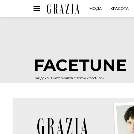
МОДА
КРАСОТА
FACETUNE
Найдено: 8 материалов с тегом «facetune»