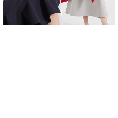
МОДА
ИДЕАЛЬНО ДЛЯ ОФИСА: 18 ДЕЛОВЫХ,
ЖЕНСТВЕННЫХ И ЭЛЕГАНТНЫХ ОБРАЗОВ FY:R
ОДИН ИЗ САМЫХ МНОГООБЕЩАЮЩИХ РОССИЙСКИХ
БРЕНДОВ FY:R ВЫПУСТИЛ ВЕСЕННЮЮ КОЛЛЕКЦИЮ.
12.03.2018, 11:00
РЕКЛАМА – ПРОДОЛЖЕНИЕ НИЖЕ