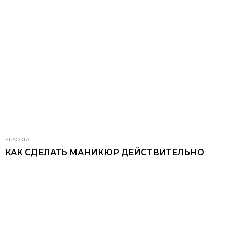
КРАСОТА
КАК СДЕЛАТЬ МАНИКЮР ДЕЙСТВИТЕЛЬНО
СТОЙКИМ: 5 ПРИЧИН, ПОЧЕМУ НЕ ДЕРЖИТСЯ
ГЕЛЬ-ЛАК
МАНИКЮР НА ОСНОВЕ ГЕЛЬ-ЛАКОВ, УБЕЖДАЮТ НАС
БРЕНДЫ-ПРОИЗВОДИТЕЛИ, ДАЖЕ ЗА ДВЕ НЕДЕЛИ
НЕ УТРАТИТ СВОЕЙ НОВИЗНЫ.
26.05.2020, 15:35