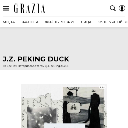
МОДА
КРАСОТА
ЖИЗНЬ ВОКРУГ
ЛИЦА
КУЛЬТУРНЫЙ К
J.Z. PEKING DUCK
Найдено: 1 материалов с тегом «j.z. peking duck»