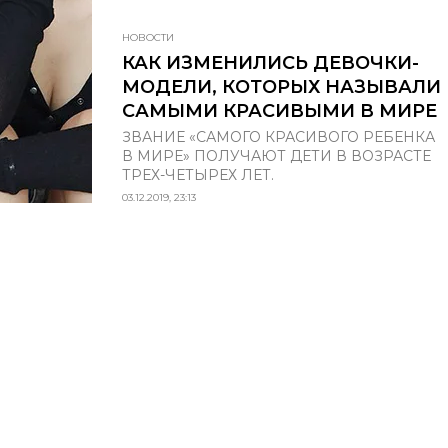
НОВОСТИ
КАК ИЗМЕНИЛИСЬ ДЕВОЧКИ-
МОДЕЛИ, КОТОРЫХ НАЗЫВАЛИ
САМЫМИ КРАСИВЫМИ В МИРЕ
ЗВАНИЕ «САМОГО КРАСИВОГО РЕБЕНКА
В МИРЕ» ПОЛУЧАЮТ ДЕТИ В ВОЗРАСТЕ
ТРЕХ-ЧЕТЫРЕХ ЛЕТ.
03.12.2019, 23:13
НОВЫЙ НОМЕР
© ООО «Премиум Индепе
ИЮНЬ-ИЮЛЬ
Название: Grazia
Учредитель: ООО «Прем
(N°3) 2026
Адрес учредителя и издат
ш Варшавское, д. 9 стр. 1
Адрес редакции: 117105, 
О НОМЕРЕ
Варшавское, д. 9 стр. 1
Главный редактор: Макар
Телефон редакции: 7 (495