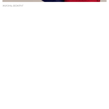
ЖИЗНЬ ВОКРУГ
ЧТО ПОДАРИТЬ ЖЕНЕ НА ДЕНЬ РОЖДЕНИЯ
ИЛИ ЛЮБОЙ ДРУГОЙ ПРАЗДНИК: СПИСОК
ОРИГИНАЛЬНЫХ ИДЕЙ
ЭТА ПОДБОРКА ПОДАРКОВ ЖЕНЕ ПОМОЖЕТ ВАМ
УСТРОИТЬ ПРИЯТНЫЙ СЮРПРИЗ!
13.07.2024, 11:00
РЕКЛАМА – ПРОДОЛЖЕНИЕ НИЖЕ