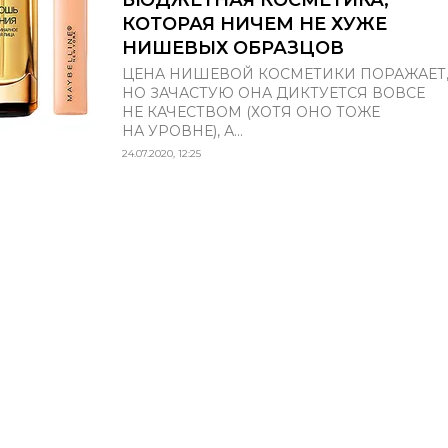
КОТОРАЯ НИЧЕМ НЕ ХУЖЕ
НИШЕВЫХ ОБРАЗЦОВ
ЦЕНА НИШЕВОЙ КОСМЕТИКИ ПОРАЖАЕТ
НО ЗАЧАСТУЮ ОНА ДИКТУЕТСЯ ВОВСЕ
НЕ КАЧЕСТВОМ (ХОТЯ ОНО ТОЖЕ
НА УРОВНЕ), А...
24.07.2020, 12:25
НОВЫЙ НОМЕР
© ООО «Премиум Индепе
ИЮНЬ-ИЮЛЬ
Название: Grazia
Учредитель: ООО «Прем
(N°3) 2026
Адрес учредителя и издат
ш Варшавское, д. 9 стр. 1
Адрес редакции: 117105, 
О НОМЕРЕ
Варшавское, д. 9 стр. 1
Главный редактор: Макар
Телефон редакции: 7 (495
Электронная почта:
a.ku
КУПИТЬ
Знак информационной п
Регистрационный номер 