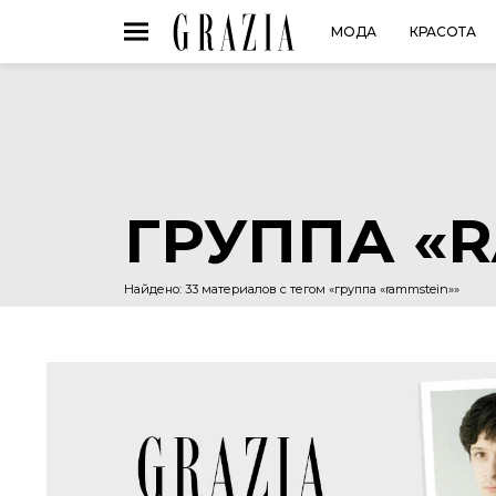
МОДА
КРАСОТА
ГРУППА «
Найдено: 33 материалов с тегом «группа «rammstein»»