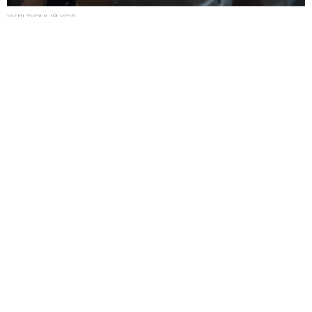
КУЛЬТУРНЫЙ КОД
СПИН-ОФФ «ЙЕЛЛОУСТОУНА» И НОВЫЙ
ХОРРОР ОТ СОЗДАТЕЛЕЙ «ОЧЕНЬ СТРАННЫХ
ДЕЛ»: ГЛАВНЫЕ СЕРИАЛЫ И ДОРАМЫ
МАРТА-2026
РАССКАЗЫВАЕМ, ЧЕГО МЫ ЖДЕМ С ОСОБЕННЫМ
НЕТЕРПЕНИЕМ
25.02.2026, 09:49
РЕКЛАМА – ПРОДОЛЖЕНИЕ НИЖЕ