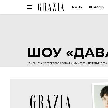
МОДА
КРАСОТА
ШОУ «ДАВ
Найдено: 4 материалов с тегом «шоу «давай поженимся!»»