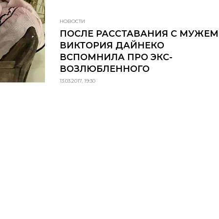
НОВОСТИ
ПОСЛЕ РАССТАВАНИЯ С МУЖЕМ
ВИКТОРИЯ ДАЙНЕКО
ВСПОМНИЛА ПРО ЭКС-
ВОЗЛЮБЛЕННОГО
13.03.2017, 19:30
НОВЫЙ НОМЕР
© ООО «Премиум Индепе
ИЮНЬ-ИЮЛЬ
Название: Grazia
Учредитель: ООО «Прем
(N°3) 2026
Адрес учредителя и издат
ш Варшавское, д. 9 стр. 1
Адрес редакции: 117105, 
О НОМЕРЕ
Варшавское, д. 9 стр. 1
Главный редактор: Макар
Телефон редакции: 7 (495
Электронная почта:
a.ku
КУПИТЬ
Знак информационной п