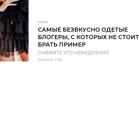
МОДА
САМЫЕ БЕЗВКУСНО ОДЕТЫЕ
БЛОГЕРЫ, С КОТОРЫХ НЕ СТОИТ
БРАТЬ ПРИМЕР
СНИМИТЕ ЭТО НЕМЕДЛЕННО
07.01.2020, 17:00
НОВЫЙ НОМЕР
© ООО «Премиум Индепе
ИЮНЬ-ИЮЛЬ
Название: Grazia
Учредитель: ООО «Прем
(N°3) 2026
Адрес учредителя и издат
ш Варшавское, д. 9 стр. 1
Адрес редакции: 117105, 
О НОМЕРЕ
Варшавское, д. 9 стр. 1
Главный редактор: Макар
Телефон редакции: 7 (495
Электронная почта:
a.ku