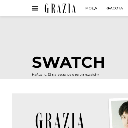
МОДА
КРАСОТА
SWATCH
Найдено: 32 материалов с тегом «swatch»