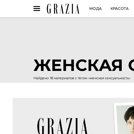
МОДА
КРАСОТА
ЖЕНСКАЯ 
Найдено: 18 материалов с тегом «женская сексуальность»