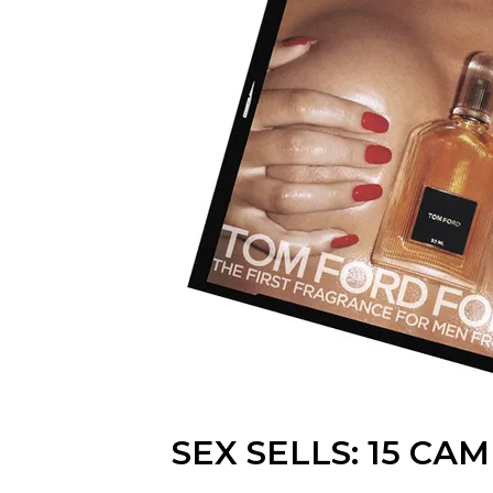
SEX SELLS: 15 