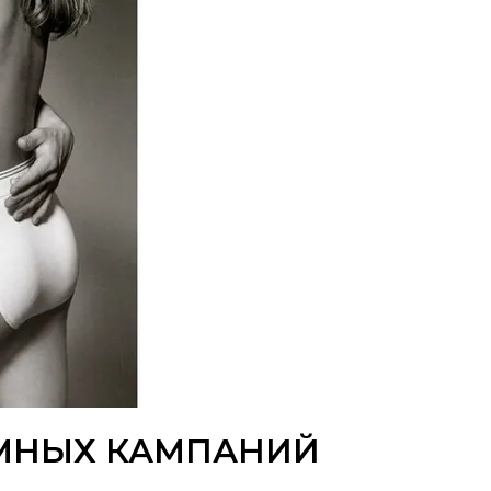
ЛАМНЫХ КАМПАНИЙ