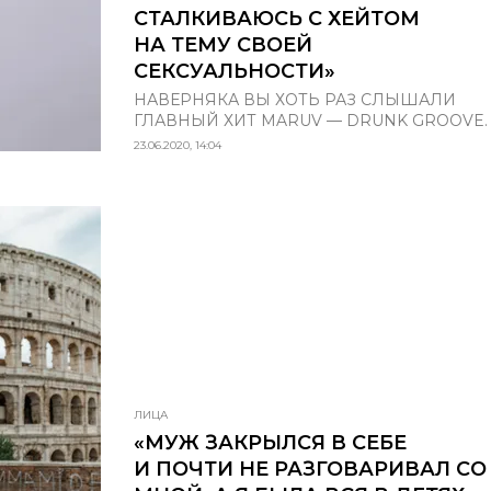
СТАЛКИВАЮСЬ С ХЕЙТОМ
НА ТЕМУ СВОЕЙ
СЕКСУАЛЬНОСТИ»
НАВЕРНЯКА ВЫ ХОТЬ РАЗ СЛЫШАЛИ
ГЛАВНЫЙ ХИТ MARUV — DRUNK GROOVE.
23.06.2020, 14:04
ЛИЦА
«МУЖ ЗАКРЫЛСЯ В СЕБЕ
И ПОЧТИ НЕ РАЗГОВАРИВАЛ СО