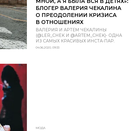
МНОЙ, А Я БЫЛА ВСЯ В ДЕТЯХ»:
БЛОГЕР ВАЛЕРИЯ ЧЕКАЛИНА
О ПРЕОДОЛЕНИИ КРИЗИСА
В ОТНОШЕНИЯХ
ВАЛЕРИЯ И АРТЕМ ЧЕКАЛИНЫ
(@LER_CHEK И @ARTEM_CHEK)- ОДНА
ИЗ САМЫХ КРАСИВЫХ ИНСТА-ПАР.
04.06.2020, 09:33
МОДА