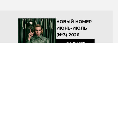
НОВЫЙ НОМЕР
ИЮНЬ-ИЮЛЬ
(N°3) 2026
О НОМЕРЕ
КУПИТЬ
Архив номеров
Соглашение об условиях размещения материалов на сайте
Политика по защите персональных данных ООО «Премиум Индепендент Медиа»
© ООО «Премиум Индепендент Медиа» 2008-2026
Название: Grazia
Учредитель: ООО «Премиум Индепендент Медиа»
Адрес учредителя и издателя: 117105, г. Москва, вн.тер.г. муниципальный округ Донской, ш
Варшавское, д. 9 стр. 1
Адрес редакции: 117105, г. Москва, вн.тер.г. муниципальный округ Донской, ш Варшавское, д. 9 стр.