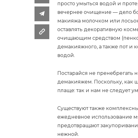
просто умыться водой и прот
вечернее очищение — дело бол
макияжа молочком или лосьоно
оставлять декоративную косме
очищающим средством (пенкой
демакияжного, а также пот и 
водой.
Постарайся не пренебрегать ни
демакияжем. Поскольку, как ш
плаще: так и нам не следует у
Существуют также комплексны
ежедневное использование м
предотвращают закупоривание
нежной.