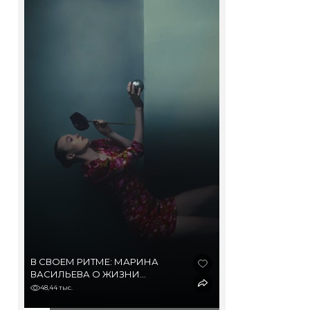
В СВОЕМ РИТМЕ: МАРИНА
ВАСИЛЬЕВА О ЖИЗНИ
В ДЕРЕВНЕ И МЕГАПОЛИСЕ,
48,44 тыс.
ВЫГОРАНИИ И ОДНОЙ