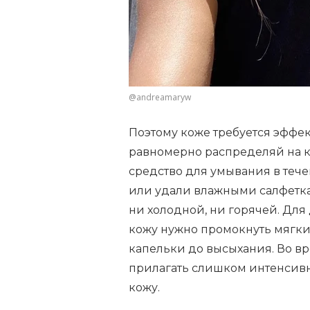
@andreamaryw
Поэтому коже требуется эффе
равномерно распределяй на
средство для умывания в течен
или удали влажными салфетка
ни холодной, ни горячей. Дл
кожу нужно промокнуть мягк
капельки до высыхания. Во в
прилагать слишком интенсивн
кожу.